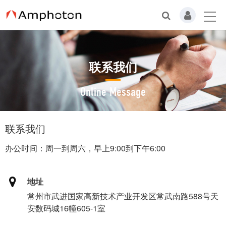
联系我们
Online Message
联系我们
办公时间：周一到周六，早上9:00到下午6:00
地址
常州市武进国家高新技术产业开发区常武南路588号天
安数码城16幢605-1室