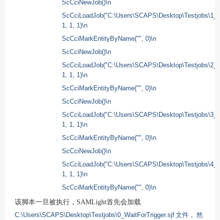
ScCciNewJob()\n
ScCciLoadJob("C:\Users\SCAPS\Desktop\Testjobs\1_tes
1, 1, 1)\n
ScCciMarkEntityByName("", 0)\n
ScCciNewJob()\n
ScCciLoadJob("C:\Users\SCAPS\Desktop\Testjobs\2_tes
1, 1, 1)\n
ScCciMarkEntityByName("", 0)\n
ScCciNewJob()\n
ScCciLoadJob("C:\Users\SCAPS\Desktop\Testjobs\3_tes
1, 1, 1)\n
ScCciMarkEntityByName("", 0)\n
ScCciNewJob()\n
ScCciLoadJob("C:\Users\SCAPS\Desktop\Testjobs\4_tes
1, 1, 1)\n
ScCciMarkEntityByName("", 0)\n
该脚本一旦被执行，
SAMLight
首先会加载
C:\Users\SCAPS\Desktop\Testjobs\0_WaitForTrigger.sjf
文件，
然