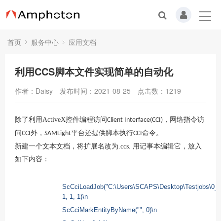
首页
服务中心
应用文档
利用CCS脚本文件实现简单的自动化
作者：Daisy
发布时间：2021-08-25
点击数：
1219
除了利用
ActiveX
控件编程访问
，网络指令访
Client Interface(CCI)
问
外，
平台还提供脚本执行
命令。
CCI
SAMLight
CCI
新建一个文本文档，将扩展名改为
.ccs.
用记事本编辑它，放入
如下内容：
ScCciLoadJob("C:\Users\SCAPS\Desktop\Testjobs\0_Wai
1, 1, 1)\n
ScCciMarkEntityByName("", 0)\n