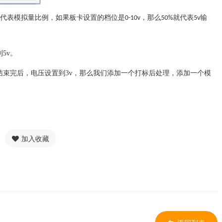
代表模拟量比例，如果板卡设置的档位是
，那么
就代表
输
0-10v
50%
5v
到
5v
。
结束完后，电压设置到
3v
，那么我们添加一个打标后处理，添加一个模
加入收藏