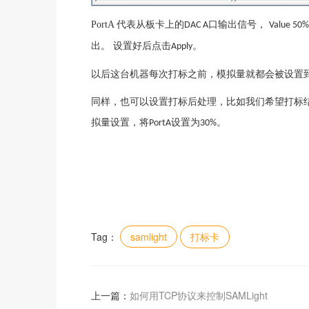
PortA
代表从板卡上的
口输出信号，
DAC A
Value 50%
出。 设置好后点击
。
Apply
以后这台机器每次打标之前，模拟量就都会被设置
同样，也可以设置打标后处理，比如我们希望打标
拟量设置，将
设置为
。
PortA
30%
Tag：
samlight
打标卡
上一篇：
如何用TCP协议来控制SAMLight